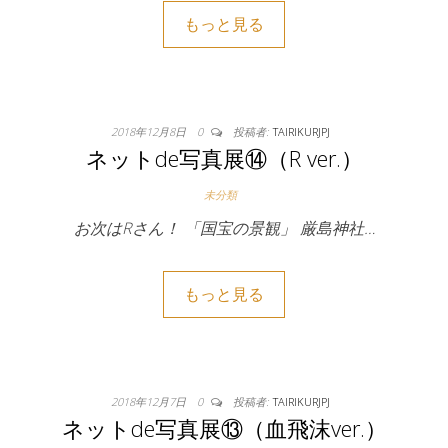
もっと見る
2018年12月8日
0
投稿者:
TAIRIKURJPJ
ネットde写真展⑭（R ver.）
未分類
お次はRさん！ 「国宝の景観」 厳島神社…
もっと見る
2018年12月7日
0
投稿者:
TAIRIKURJPJ
ネットde写真展⑬（血飛沫ver.）