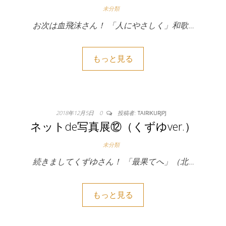
未分類
お次は血飛沫さん！ 「人にやさしく」和歌…
もっと見る
2018年12月5日
0
投稿者:
TAIRIKURJPJ
ネットde写真展⑫（くずゆver.）
未分類
続きましてくずゆさん！ 「最果てへ」（北…
もっと見る