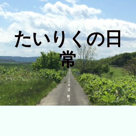
たいりくの日
常