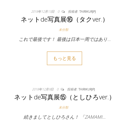
2018年12月13日
0
投稿者:
TAIRIKURJPJ
ネットde写真展⑯（タクver.）
未分類
これで最後です！ 最後は日本一周ではあり…
もっと見る
2018年12月9日
0
投稿者:
TAIRIKURJPJ
ネットde写真展⑮（としひろver.）
未分類
続きましてとしひろさん！ 「ZAMAMI…