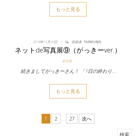
もっと見る
2018年11月30日
1
投稿者:
TAIRIKURJPJ
ネットde写真展⑨（がっきーver.）
未分類
続きましてがっきーさん！ 「1日の終わり…
もっと見る
投稿のページ送り
1
2
…
27
次へ
検索: