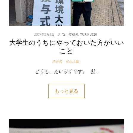
2021年5月8日
0
投稿者:
TAIRIKU630
大学生のうちにやっておいた方がいい
こと
未分類
社会人編
どうも、たいりくです。 社…
もっと見る