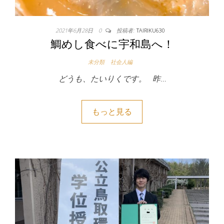
2021年6月28日
0
投稿者:
TAIRIKU630
鯛めし食べに宇和島へ！
未分類
社会人編
どうも、たいりくです。 昨…
もっと見る