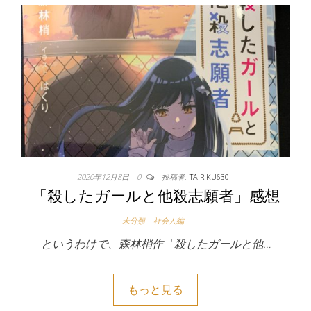
2020年12月8日
0
投稿者:
TAIRIKU630
「殺したガールと他殺志願者」感想
未分類
社会人編
というわけで、森林梢作「殺したガールと他…
もっと見る