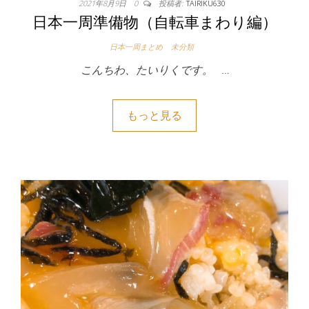
2021年8月9日
0
投稿者:
TAIRIKU630
日本一周準備物（自転車まわり編）
日本一周まとめ
未分類
こんちわ、たいりくです。 …
もっと見る