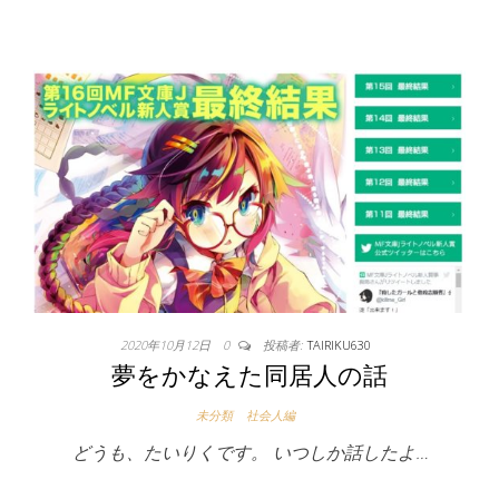
2020年10月12日
0
投稿者:
TAIRIKU630
夢をかなえた同居人の話
未分類
社会人編
どうも、たいりくです。 いつしか話したよ…