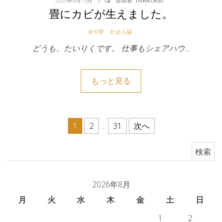
2020年8月15日
0
投稿者:
TAIRIKU630
畳にカビが生えました。
未分類
社会人編
どうも、たいりくです。 仕事もシェアハウ…
もっと見る
投稿のページ送り
1
2
…
31
次へ
検索:
2026年8月
月
火
水
木
金
土
日
1
2