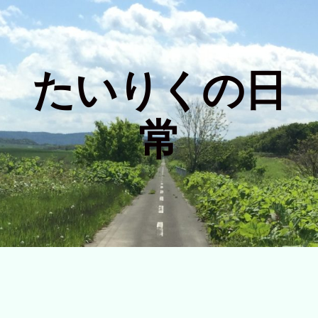
たいりくの日
常