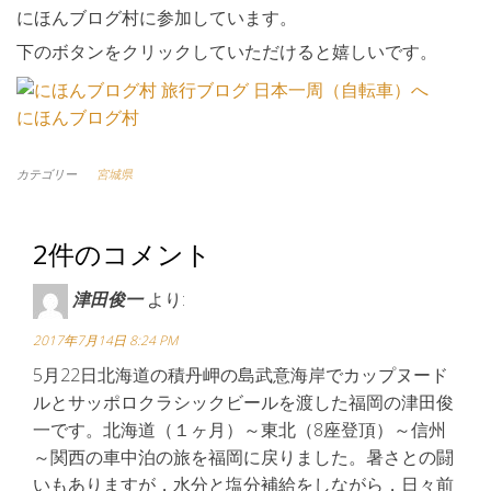
にほんブログ村に参加しています。
下のボタンをクリックしていただけると嬉しいです。
にほんブログ村
カテゴリー
宮城県
2件のコメント
津田俊一
より:
2017年7月14日 8:24 PM
5月22日北海道の積丹岬の島武意海岸でカップヌード
ルとサッポロクラシックビールを渡した福岡の津田俊
一です。北海道（１ヶ月）～東北（8座登頂）～信州
～関西の車中泊の旅を福岡に戻りました。暑さとの闘
いもありますが，水分と塩分補給をしながら，日々前