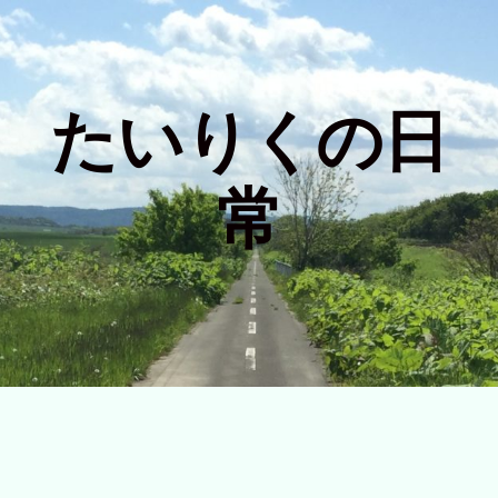
たいりくの日
常