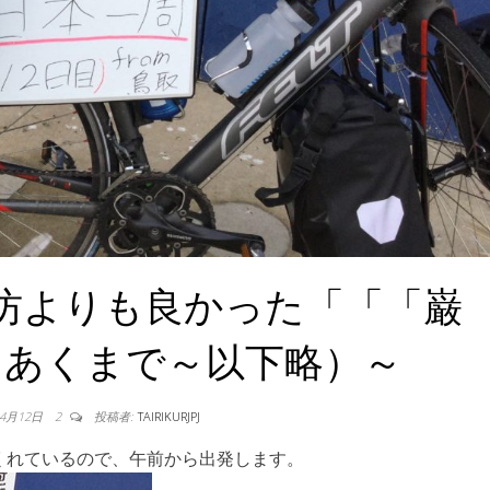
坊よりも良かった「「「巌
（あくまで～以下略）～
年4月12日
2
投稿者:
TAIRIKURJPJ
くれているので、午前から出発します。