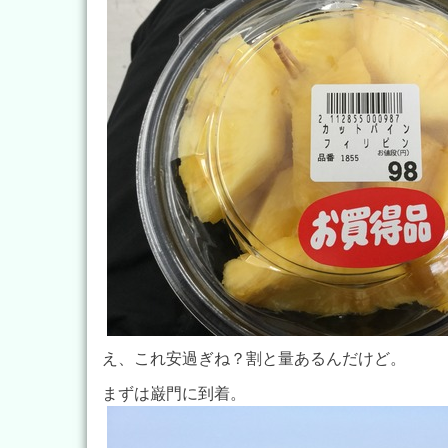
え、これ安過ぎね？割と量あるんだけど。
まずは巌門に到着。