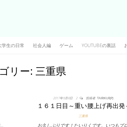
大学生の日常
社会人編
ゲーム
YOUTUBEの裏話
ゴリー:
三重県
2017年9月8日
2
投稿者:
TAIRIKURJPJ
１６１日目～重い腰上げ再出発
三重県
…
お久しぶりです！たいりくです。いつもブロ