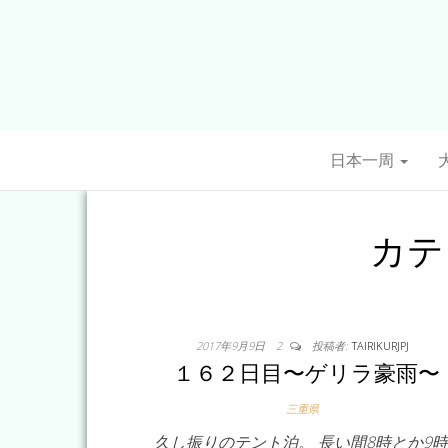
日本一周
カテ
2017年9月9日
2
投稿者:
TAIRIKURJPJ
１６２日目〜ゲリラ豪雨〜
三重県
久し振りのテント泊。 長い間8時とか9時