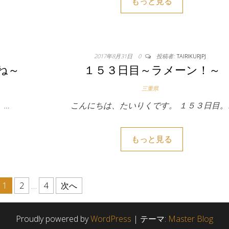
もっと見る
2017年8月31日
0
投稿者:
TAIRIKURJPJ
ね～
１５３日目～ラメーン！～
三重県
。…
こんにちは、たいりくです。 １５３日目。
もっと見る
1
2
…
4
次へ
Proudly powered by
WordPress
|
テーマ:
Master Blog