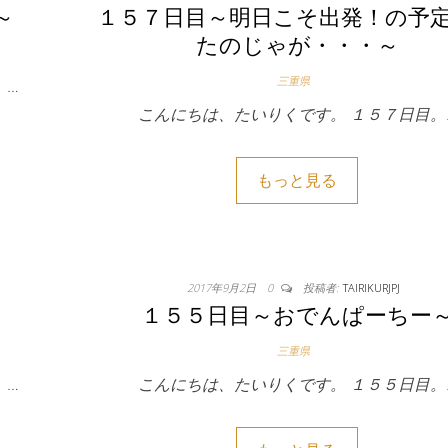
～
１５７日目～明日こそ出発！の予
たのじゃが・・・～
三重県
。…
こんにちは、たいりくです。 １５７日目。
もっと見る
2017年9月2日
0
投稿者:
TAIRIKURJPJ
１５５日目～おでんぱーちー
三重県
 …
こんにちは、たいりくです。 １５５日目。