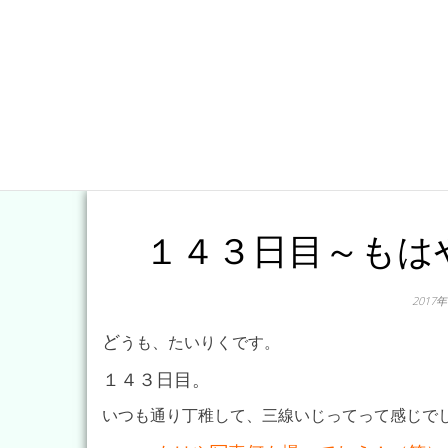
１４３日目～もは
2017
ど
うも、たいりくです。
１４３日目。
いつも通り丁稚して、三線いじってって感じで