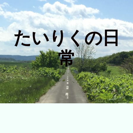
たいりくの日
常