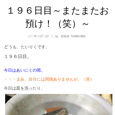
１９６日目～またまたお
預け！（笑）～
2017年10月13日
0
投稿者:
TAIRIKURJPJ
ど
うも、たいりくです。
１９６日目。
今日はあいにくの雨。
・・・まあ、自分には関係ありませんが。（笑）
今日は皿を洗ったり、