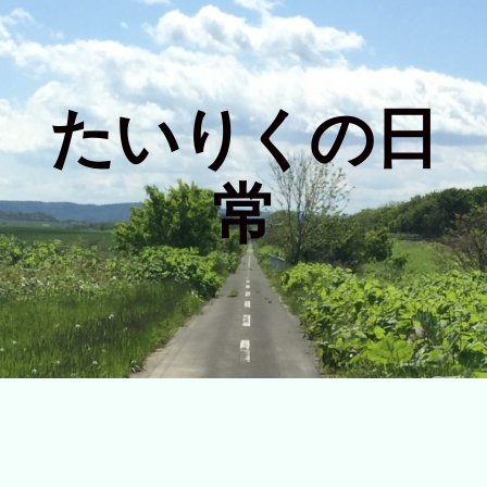
たいりくの日
常