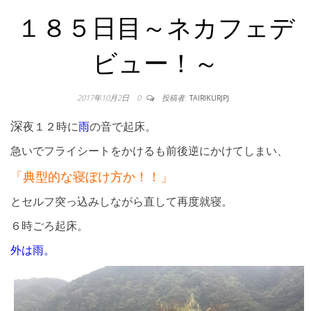
１８５日目～ネカフェデ
ビュー！～
2017年10月2日
0
投稿者:
TAIRIKURJPJ
深
夜１２時に
雨
の音で起床。
急いでフライシートをかけるも前後逆にかけてしまい、
「典型的な寝ぼけ方か！！」
とセルフ突っ込みしながら直して再度就寝。
６時ごろ起床。
外は雨。