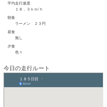
平均走行速度
１８．３ｋｍ/ｈ
朝食
ラーメン ２３円
昼食
無し
夕食
色々
今日の走行ルート