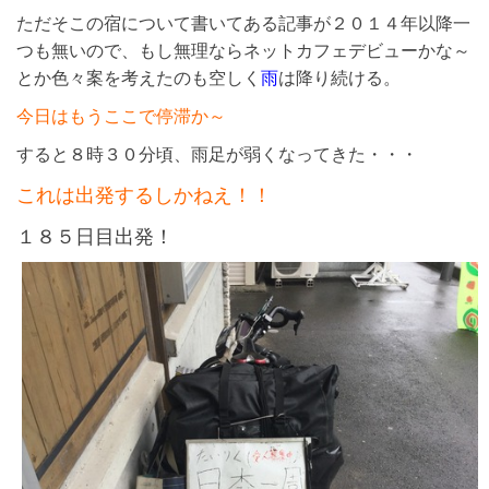
ただそこの宿について書いてある記事が２０１４年以降一
つも無いので、もし無理ならネットカフェデビューかな～
とか色々案を考えたのも空しく
雨
は降り続ける。
今日はもうここで停滞か～
すると８時３０分頃、雨足が弱くなってきた・・・
これは出発するしかねえ！！
１８５日目出発！