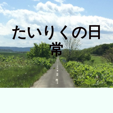
たいりくの日
常