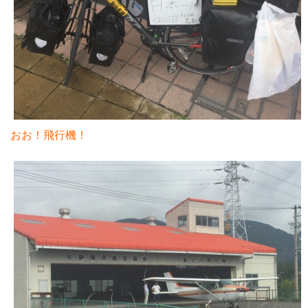
おお！飛行機！