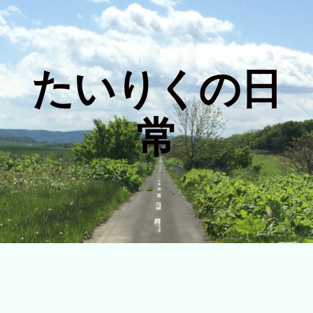
たいりくの日
常