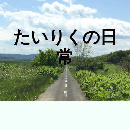
たいりくの日
常