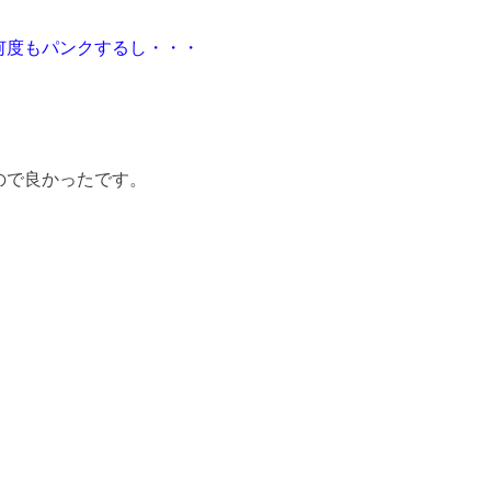
何度もパンクするし・・・
。
ので良かったです。