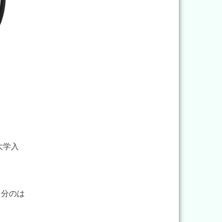
大学入
自分のは